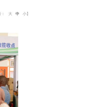
号：
大
中
小
】