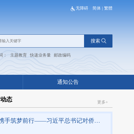
无障碍
简体
|
繁體
搜索
词：
主题教育
快递业务量
邮政编码
通知公告
作动态
更多+
厚植家国情怀 携手筑梦前行——习近平总书记对侨务工作重要指示激励海内外中华儿女为强国建设、民族复兴伟业团结奋斗