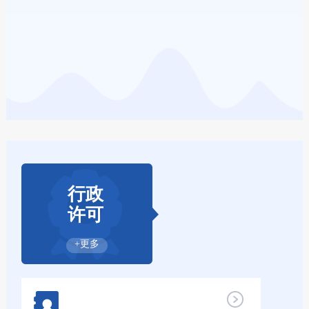
行政
许可
+更多