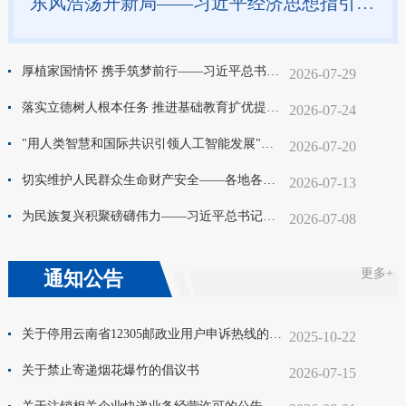
东风浩荡开新局——习近平经济思想指引中国经济高质量发展行稳致远
厚植家国情怀 携手筑梦前行——习近平总书记对侨务工作重要指示激励海内外中华儿女为强国建设、民族复兴伟业团结奋斗
2026-07-29
落实立德树人根本任务 推进基础教育扩优提质 习近平总书记重要指示为开创基础教育高质量发展新局面凝聚奋进力量
2026-07-24
"用人类智慧和国际共识引领人工智能发展"——习近平主席出席2026世界人工智能大会暨人工智能全球治理高级别会议开幕式并发表主旨讲话侧记
2026-07-20
切实维护人民群众生命财产安全——各地各部门贯彻落实习近平总书记重要指示精神全力筑牢安全生产坚固防线
2026-07-13
为民族复兴积聚磅礴伟力——习近平总书记引领科技强国建设纪实
2026-07-08
更多+
通知公告
关于停用云南省12305邮政业用户申诉热线的公告
2025-10-22
关于禁止寄递烟花爆竹的倡议书
2026-07-15