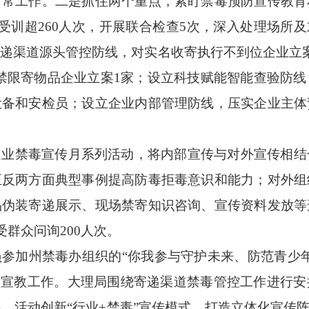
日常工作。二是抓住两个重点，紧盯禁毒预防宣传教育
受训超260人次，开展联合检查5次，深入处理场所及
递渠道源头管控防线，对实名收寄执行不到位企业立
寄禁限寄物品企业立案1家；设立科技赋能智能查验防
设备和安检员；设立企业内部管理防线，压实企业主体
递业禁毒宣传月系列活动，将内部宣传与对外宣传相结
正反两方面典型事例提高防毒拒毒意识和能力；对外组
品伪装寄递展示、现场禁寄知识咨询、宣传资料发放等
受群众问询200人次。
员
参加州禁毒办组织的
“你我参与守护未来
、
防范青少
项宣教工作。
大理局
围绕寄递渠道禁毒管控工作进行安
任。活动创新
“行业+禁毒”宣传模式，打造立体化宣传