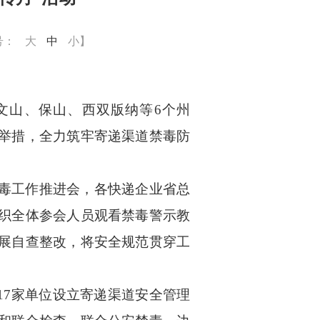
号：
大
中
小
】
、文山、
保山、
西双版纳
等
6个州
举措，全力筑牢寄递渠道禁毒防
毒工作推进会，各快递企业省总
织全体参会人员观看禁毒警示教
展自查整改，将安全规范贯穿工
17家单位设立寄递渠道安全管理