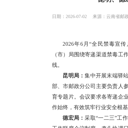
日期：2026-07-02
来源：云南省邮
2026年6月“全民禁毒宣
（市）
局
围绕寄递渠道禁毒工
线。
昆明局：
集中开展末端驿
部、市邮政分公司主要负责人
育专题片。会议要求各寄递企
作始终，有效筑牢行业安全根基
德宏局：
采取
“一二三”工