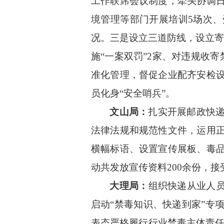
工作联席会议制度，牵头协调
境管理等部门开展培训5场次、
况。三是设立三道防线，设立寄
施“一案双罚”2家、对违规收
准化管理，督促企业配齐安检
员化身“安全哨兵”。
文山局：
扎实开展邮政快
法律法规和规范性文件，运用
横幅标语、设置宣传展板、毒
动共发放宣传资料
200余份，接
大理局：
组织快递从业人
启动“禁毒知识
、
快递到家
”专
表态严格履行行业禁毒主体责