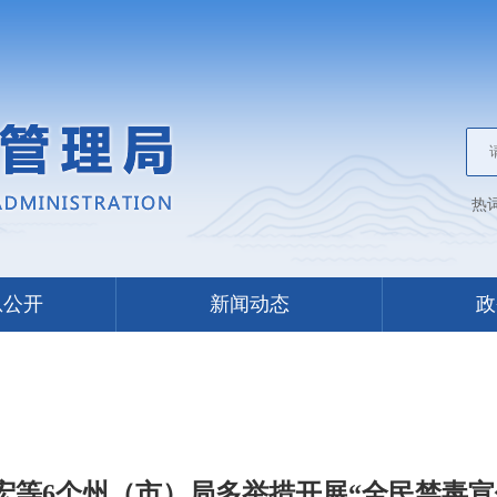
热
息公开
新闻动态
政
宏等6个州（市）局多举措开展“全民禁毒宣