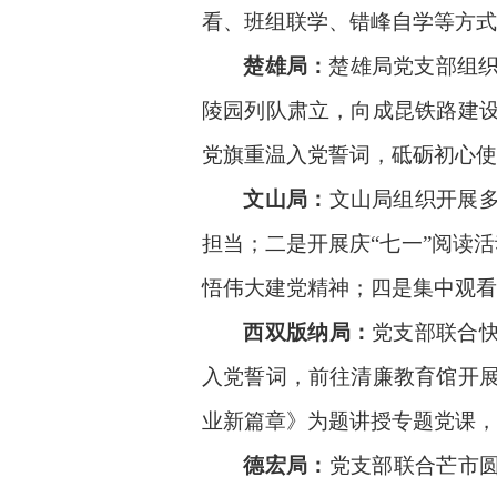
看、班组联学、错峰自学等方式
楚雄局：
楚雄局党支部组
陵园列队肃立，向成昆铁路建
党旗重温入党誓词，砥砺初心使
文山局：
文山局组织开展
担当；二是开展庆“七一”阅读
悟伟大建党精神；四是集中观看
西双
版纳局：
党支部联合
入党誓词
，
前往清廉教育馆开
业新篇章》为题讲授专题党课，
德宏局：
党支部联合芒市