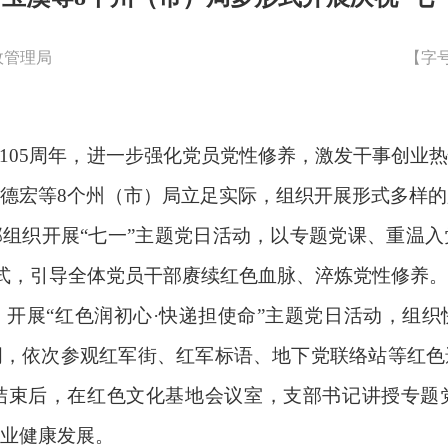
政管理局
【字
105周年，进一步强化党员党性修养，激发干事创业
德宏
等
8
个州
（市）局
立足实际，
组织开展
形式多样的
部组织开展
“七一”主题党日活动，以专题党课、重温
方式，引导全体党员干部赓续红色血脉、淬炼党性修养
，
开
展
“红色润初心·快递担使命”主题党日活动
，组织
词，依次参观红军街、红军标语、地下党联络站等红色
结束后，在红色文化基地会议室，支部书记讲授专题
业健康发展。