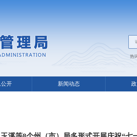
热
息公开
新闻动态
政
玉溪等8个州（市）局多形式开展庆祝“七