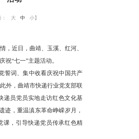
号：
大
中
小
】
热情，
近日
，曲靖、
玉溪、
红河
、
庆祝
“七一”主题活动。
入党誓词、集中收看庆祝中国共产
。此外，曲靖市快递行业党支部联
快递员
党员实地走访红色文化基
遗迹
，重温滇东革命峥嵘岁月，
党课，引导快递党员传承红色精