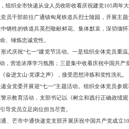
，组织全市快递从业人员收听收看庆祝建党105周年
织党员干部前往广通镇甸尾铁道兵烈士陵园，开展主题
设中牺牲的铁道兵英烈敬献鲜花、集体默哀，深切缅怀
命、锤炼忠诚党性。
多形式庆祝
“七一”建党节活动。一是组织全体党员重
活动，营造浓厚学习氛围；三是集中收看庆祝中国共产党
《奋进文山·党课之声》，接受思想淬炼和党性洗礼。
快递业党委开展迎
“七一”主题活动
。组织
全体党员
参观
展警示教育活动
，
支部书记以《树立和践行正确政绩观
引导党员立足岗位担当尽责。
圆通、芒市中通快递党支部开展庆祝中国共产党成立
1