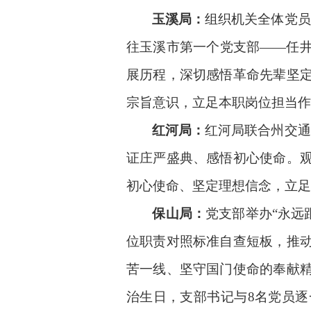
玉溪局：
组织机关全体党员
往玉溪
市
第一个党支部
——任
展历程，深切感悟革命先辈坚
宗旨意识，立足本职岗位担当作
红河局：
红河局联合州交通
证庄严盛典、感悟初心使命。
初心使命、坚定理想信念，立足
保山局：
党支部举办
“永远
位职责对照标准自查短板，推
苦一线、坚守国门使命的奉献
治生日，支部书记与
8名党员