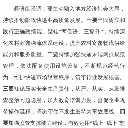
调研组强调，要
主动融入地方经济社会大局，
持续
推动邮政快递业高质量发展。
一要
牢固树立和
践行正确政绩观，聚焦
“两促进、三提升”，持续深
化农村寄递物流体系建设，提升农村寄递物流供给
能力和服务质量。
二要
持续加强快递末端网点规范
管理，依法配备使用设施设备，不断规范经营行
为，维护快递市场经营秩序，筑牢行业发展根基
。
三要
扛稳压实
安全生产
责任
，
从严、从实、从细排
查整治问题隐患，加大教育培训力度，督促企业
规
范操作流程，
坚决守住不发生重特大事故底线。
四
要
加强监管支撑能力建设，有效运用
“线上+线下”监