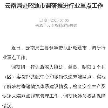
云南局赴昭通市调研推进行业重点工作
日期：2026-07-06
来源：云南省邮政管理局
近日，云南
局主要领导带队
赴
昭通市
，
调研
行
业重点
工作。
调研组
一行
先后深入镇雄、彝良、昭阳
３
个县
（
区
）客货邮
共配中心
和城镇快递
末端网点，实地
了解农村寄递物流体系建设情况，检查安全生产及
快递末端网点规范管理工作，调研快递员权益保障
情况。