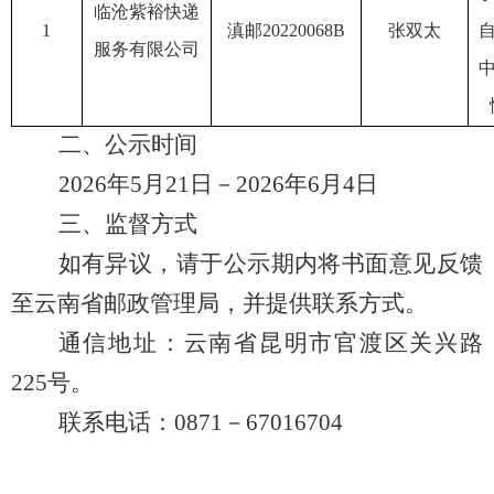
临沧紫裕快递
1
滇邮
20220068B
张双太
服务有限公司
二、
公示时间
202
6
年
5
月
21
日
－
202
6
年
6
月
4
日
三、监督方式
如有异议
，
请于公示期内将书面意见反馈
至
云南省邮政管理局
，并提供联系方式
。
通信地址：
云南省昆明市官渡区关兴路
225
号。
联系
电话：
0871
－
67016704