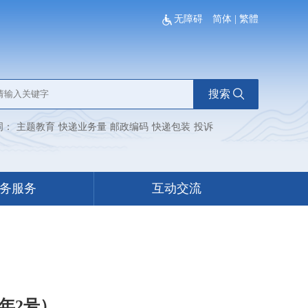
无障碍
简体
|
繁體
搜索
词：
主题教育
快递业务量
邮政编码
快递包装
投诉
务服务
互动交流
年2号）