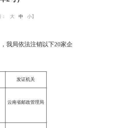
号：
大
中
小
】
定，
我局
依法注销以下
20
家企
发证机关
B
云南省邮政管理局