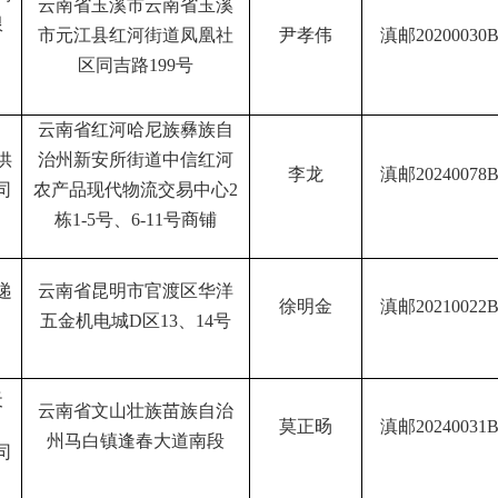
云南省玉溪市云南省玉溪
限
市元江县红河街道凤凰社
尹孝伟
滇邮
20200030
区同吉路
199
号
云南省红河哈尼族彝族自
供
治州新安所街道中信红河
李龙
滇邮
20240078
司
农产品现代物流交易中心
2
栋
1-5
号、
6-11
号商铺
递
云南省昆明市官渡区华洋
徐明金
滇邮
20210022
五金机电城
D
区
13
、
14
号
天
云南省文山壮族苗族自治
莫正旸
滇邮
20240031
州马白镇逢春大道南段
司