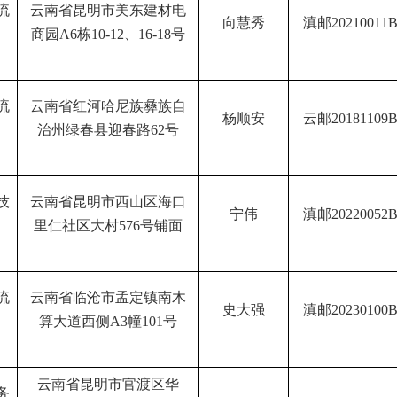
流
云南省昆明市美东建材电
向慧秀
滇邮
20210011
商园
A6
栋
10-12
、
16-18
号
流
云南省红河哈尼族彝族自
杨顺安
云邮
20181109
治州绿春县迎春路
62
号
技
云南省昆明市西山区海口
宁伟
滇邮
20220052
里仁社区
大村
576
号铺面
流
云南省临沧市孟定镇南木
史大强
滇邮
20230100
算大道西侧
A3
幢
101
号
云南省昆明市官渡区华
务