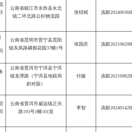
流
云南省丽江市永胜县永北
任
张绍斌
滇邮
20240036
镇二环北路云杉物流园
顺
云南省昆明市晋宁县昆阳
张国庆
滇邮
20210029
镇东凤路磷都花园
37
幢
1
号
司
云南省普洱市宁洱县宁洱
务
镇龙潭路（宁洱县地税局
付娅
滇邮
20210082
斜对面）
贸
云南省普洱市威远镇正兴
李智
滇邮
20240142
司
路
193
号
1
幢
101
室