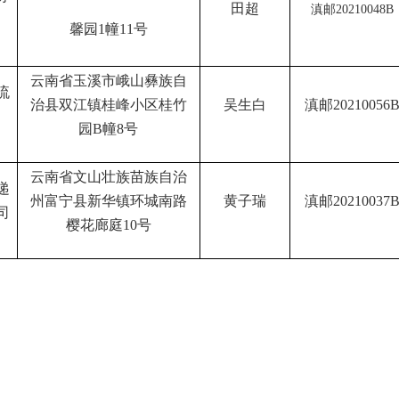
田超
滇邮
20210048B
馨园
1
幢
11
号
云南省玉溪市峨山彝族自
流
治县双江镇桂峰小区桂竹
吴生白
滇邮
20210056
园
B
幢
8
号
云南省文山壮族苗族自治
递
州富宁县新华镇环城南路
黄子瑞
滇邮
20210037
司
樱花廊庭
10
号