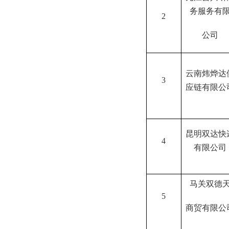
务服务有
2
公司
云南炜烨达
3
应链有限公
昆明双达快
4
有限公司
马关双德
5
商贸有限公