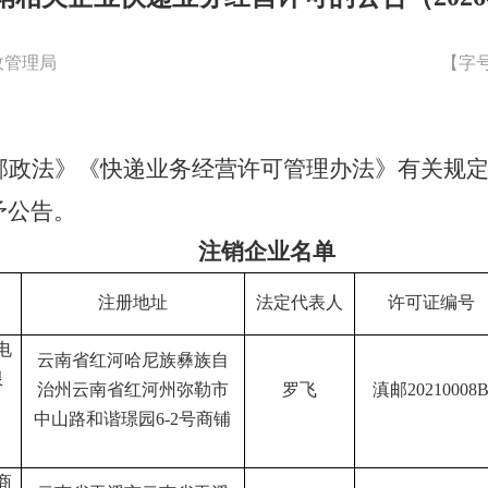
政管理局
【字
邮政法》《快递业务经营许可管理办法》有关规
予公告。
注销企业名单
注册地址
法定代表人
许可证编号
电
云南省红河哈尼族彝族自
限
治州云南省红河州弥勒市
罗飞
滇邮
20210008
中山路和谐璟园
6-2
号商铺
商