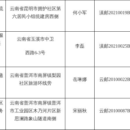
流
云南省昆明市拥护社区第
何小军
滇邮
20210019
六居民小组统建房西侧
服
云南省玉溪市中卫
任
李磊
滇邮
20210025
西路
6-3
号
递
云南省普洱市南屏镇梨园
岳琳娜
云邮
20100022
社区旅游
环线旁
区
云南省普洱市南屏镇普洱
务
市工业园区木乃河片区新
宋丽秋
云邮
20100087
思澜路象山隧道南侧